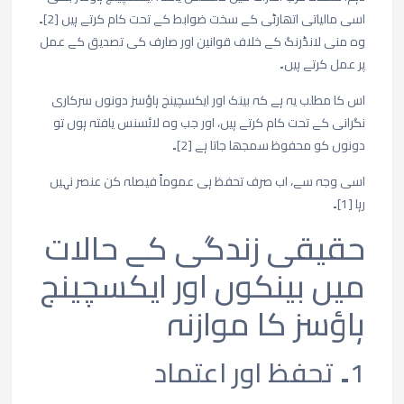
اسی مالیاتی اتھارٹی کے سخت ضوابط کے تحت کام کرتے ہیں [2]۔
وہ منی لانڈرنگ کے خلاف قوانین اور صارف کی تصدیق کے عمل
پر عمل کرتے ہیں۔
اس کا مطلب یہ ہے کہ بینک اور ایکسچینج ہاؤسز دونوں سرکاری
نگرانی کے تحت کام کرتے ہیں، اور جب وہ لائسنس یافتہ ہوں تو
دونوں کو محفوظ سمجھا جاتا ہے [2]۔
اسی وجہ سے، اب صرف تحفظ ہی عموماً فیصلہ کن عنصر نہیں
رہا [1]۔
حقیقی زندگی کے حالات
میں بینکوں اور ایکسچینج
ہاؤسز کا موازنہ
1۔ تحفظ اور اعتماد