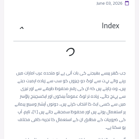
June 03, 2026
Index
جب گھر پیسے بھیجنے کی بات آتی ہے تو متحدہ عرب امارات میں
رہنے والے بہت سے لوگ دو چیزوں کو سب سے زیادہ اہمیت دیتے
ہیں۔ وہ چاہتے ہیں کہ ان کی رقم محفوظ طریقے سے اور تیزی
سے پہنچ جائے۔ زیادہ تر لوگ عموماً بینکوں اور ایکسچینج ہاؤسز
میں سے کسی ایک کا انتخاب کرتے ہیں۔ دونوں آپشنز وسیع پیمانے
پر استعمال ہوتے ہیں اور محفوظ سمجھے جاتے ہیں [1]۔ تاہم، آپ
کی ضروریات کے مطابق ان کے استعمال کا تجربہ کافی مختلف
ہو سکتا ہے۔