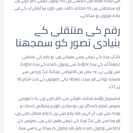
آئیے سادہ الفاظ میں دیکھتے ہیں کہ دونوں کیسے کام کرتے ہیں
اور سمجھتے ہیں کہ مختلف حالات میں کون سا آپشن آپ کے لیے
زیادہ موزوں ہو سکتا ہے۔
رقم کی منتقلی کے
بنیادی تصور کو سمجھنا
اگر آپ بینک کے ذریعے پیسے بھیجتے ہیں، تو رقم کی منتقلی
عموماً آپ کے بینک اکاؤنٹ سے وصول کنندہ کے بینک اکاؤنٹ
میں ہوتی ہے۔ یہ عمل بین الاقوامی بینکنگ نیٹ ورکس سے
منسلک ہوتا ہے اور سخت ضابطہ جاتی اصولوں کے تحت انجام پاتا
ہے [2]۔
ایکسچینج ہاؤسز مختلف طریقے سے کام کرتے ہیں۔ یہ خصوصی
سروس فراہم کنندگان ہیں جو بنیادی طور پر ریمیٹنس خدمات پر
توجہ دیتے ہیں۔ آپ انہیں نقد رقم دیتے ہیں یا رقم منتقل کرتے ہیں،
اور وہ اسے اپنے نیٹ ورک کے ذریعے بھیج دیتے ہیں۔ سروس کے
لحاظ سے وصول کنندہ رقم نقد وصول کر سکتا ہے یا اسے بینک