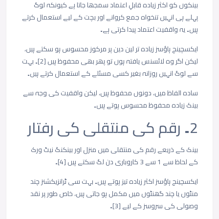
بینکوں کو اکثر زیادہ قابلِ اعتماد سمجھا جاتا ہے کیونکہ لوگ
پہلے ہی انہیں تنخواہ جمع کروانے اور بچت کے لیے استعمال کرتے
ہیں۔ یہ واقفیت اعتماد پیدا کرتی ہے۔
ایکسچینج ہاؤسز زیادہ تر لین دین پر مرکوز محسوس ہو سکتے ہیں،
لیکن اگر وہ لائسنس یافتہ ہوں تو پھر بھی محفوظ ہیں [2]۔ بہت
سے لوگ انہیں روزانہ بغیر کسی مسئلے کے استعمال کرتے ہیں۔
سادہ الفاظ میں، دونوں محفوظ ہیں، لیکن واقفیت کی وجہ سے
بینک زیادہ محفوظ محسوس ہوتے ہیں۔
2۔ رقم
کی
منتقلی
کی
رفتار
بینک
کے
ذریعے
رقم
کی
منتقلی
میں
منزل
اور
بینکنگ
نیٹ
ورک
کے
لحاظ
سے
1
سے
3
کاروباری
دن
لگ
سکتے
ہیں
[4]
۔
ایکسچینج
ہاؤسز
اکثر
زیادہ
تیز
ہوتے
ہیں۔
بہت
سی
ٹرانزیکشنز
چند
منٹوں
یا
چند
گھنٹوں
میں
مکمل
ہو
جاتی
ہیں،
خاص
طور
پر
نقد
وصولی
کی
سروسز
کے
لیے
[3]
۔