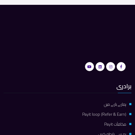
برادری
ہمارے بارے میں
Payit loop (Refer & Earn)
مكافآت Payit
ہم سے رابطہ کریں