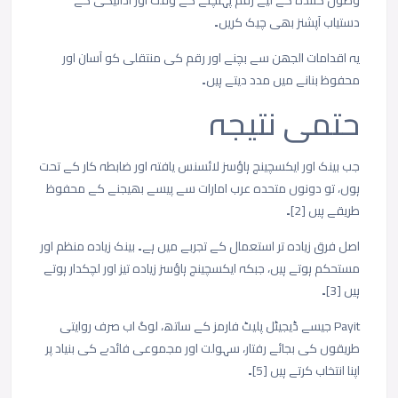
وصول
کنندہ
کے
لیے
رقم
پہنچنے
کے
وقت
اور
ادائیگی
کے
دستیاب
آپشنز
بھی
چیک
کریں۔
یہ
اقدامات
الجھن
سے
بچنے
اور
رقم
کی
منتقلی
کو
آسان
اور
محفوظ
بنانے
میں
مدد
دیتے
ہیں۔
حتمی
نتیجہ
جب
بینک
اور
ایکسچینج
ہاؤسز
لائسنس
یافتہ
اور
ضابطہ
کار
کے
تحت
ہوں،
تو
دونوں
متحدہ
عرب
امارات
سے
پیسے
بھیجنے
کے
محفوظ
طریقے
ہیں
[2]
۔
اصل
فرق
زیادہ
تر
استعمال
کے
تجربے
میں
ہے۔
بینک
زیادہ
منظم
اور
مستحکم
ہوتے
ہیں،
جبکہ
ایکسچینج
ہاؤسز
زیادہ
تیز
اور
لچکدار
ہوتے
ہیں
[3]
۔
Payit
جیسے
ڈیجیٹل
پلیٹ
فارمز
کے
ساتھ،
لوگ
اب
صرف
روایتی
طریقوں
کی
بجائے
رفتار،
سہولت
اور
مجموعی
فائدے
کی
بنیاد
پر
اپنا
انتخاب
کرتے
ہیں
[5]
۔