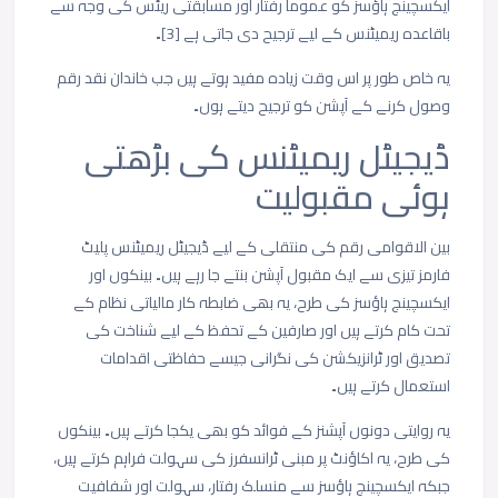
ایکسچینج
ہاؤسز
کو
عموماً
رفتار
اور
مسابقتی
ریٹس
کی
وجہ
سے
باقاعدہ
ریمیٹنس
کے
لیے
ترجیح
دی
جاتی
ہے
[3]
۔
یہ
خاص
طور
پر
اس
وقت
زیادہ
مفید
ہوتے
ہیں
جب
خاندان
نقد
رقم
وصول
کرنے
کے
آپشن
کو
ترجیح
دیتے
ہوں۔
ڈیجیٹل
ریمیٹنس
کی
بڑھتی
ہوئی
مقبولیت
بین
الاقوامی
رقم
کی
منتقلی
کے
لیے
ڈیجیٹل
ریمیٹنس
پلیٹ
فارمز
تیزی
سے
ایک
مقبول
آپشن
بنتے
جا
رہے
ہیں۔
بینکوں
اور
ایکسچینج
ہاؤسز
کی
طرح،
یہ
بھی
ضابطہ
کار
مالیاتی
نظام
کے
تحت
کام
کرتے
ہیں
اور
صارفین
کے
تحفظ
کے
لیے
شناخت
کی
تصدیق
اور
ٹرانزیکشن
کی
نگرانی
جیسے
حفاظتی
اقدامات
استعمال
کرتے
ہیں۔
یہ
روایتی
دونوں
آپشنز
کے
فوائد
کو
بھی
یکجا
کرتے
ہیں۔
بینکوں
کی
طرح،
یہ
اکاؤنٹ
پر
مبنی
ٹرانسفرز
کی
سہولت
فراہم
کرتے
ہیں،
جبکہ
ایکسچینج
ہاؤسز
سے
منسلک
رفتار،
سہولت
اور
شفافیت