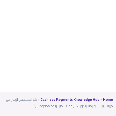
بینکو
ں کے
مقابل
ے
میں
زیادہ
محفو
ظ ہے؟
Home
»
Cashless Payments Knowledge Hub
»
کیا ایکسچینج ہاؤسز کے
ذریعے پیسے بھیجنا بینکوں کے مقابلے میں زیادہ محفوظ ہے؟