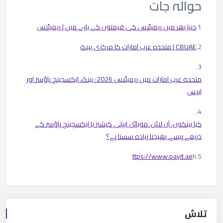
حوالہ جات
1.
دنیا
بھر
میں
ریمیٹنس
کی
قیمتوں
کے
بارے
میں
|
ریمیٹنس
2.
CBUAE |
متحدہ
عرب
امارات
کا
مرکزی
بینک
3.
متحدہ
عرب
امارات
میں
ریمیٹنس
2026:
بینک،
ایکسچینج
ہاؤسز
اور
ایپس
4.
کیا
بینکوں،
آن
لائن،
موبائل
ایپلی
کیشنز
یا
ایکسچینج
ہاؤسز
کے
ذریعے
پیسے
بھیجنا
زیادہ
سستا
ہے؟
ttps://www.payit.ae
h
5.
تلاش