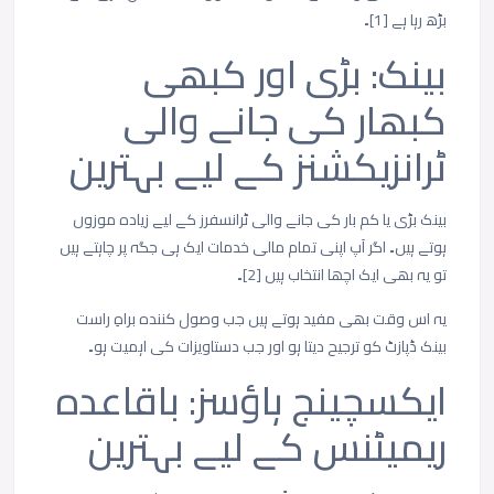
بڑھ
رہا
ہے
[1]
۔
بینک
:
بڑی
اور
کبھی
کبھار
کی
جانے
والی
ٹرانزیکشنز
کے
لیے
بہترین
بینک
بڑی
یا
کم
بار
کی
جانے
والی
ٹرانسفرز
کے
لیے
زیادہ
موزوں
ہوتے
ہیں۔
اگر
آپ
اپنی
تمام
مالی
خدمات
ایک
ہی
جگہ
پر
چاہتے
ہیں
تو
یہ
بھی
ایک
اچھا
انتخاب
ہیں
[2]
۔
یہ
اس
وقت
بھی
مفید
ہوتے
ہیں
جب
وصول
کنندہ
براہِ
راست
بینک
ڈپازٹ
کو
ترجیح
دیتا
ہو
اور
جب
دستاویزات
کی
اہمیت
ہو۔
ایکسچینج
ہاؤسز
:
باقاعدہ
ریمیٹنس
کے
لیے
بہترین