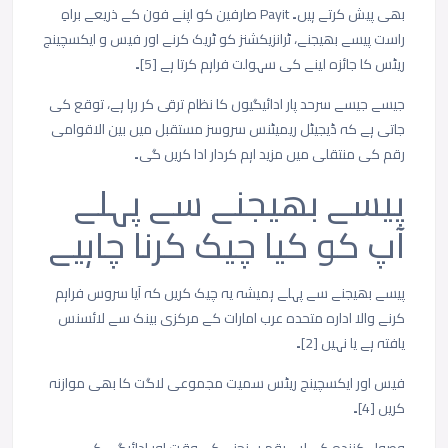
بھی
پیش
کرتے
ہیں۔
Payit
صارفین
کو
اپنے
فون
کے
ذریعے
براہِ
راست
پیسے
بھیجنے،
ٹرانزیکشنز
کو
ٹریک
کرنے
اور
فیس
و
ایکسچینج
ریٹس
کا
جائزہ
لینے
کی
سہولت
فراہم
کرتا
ہے
[5]
۔
جیسے
جیسے
سرحد
پار
ادائیگیوں
کا
نظام
ترقی
کر
رہا
ہے،
توقع
کی
جاتی
ہے
کہ
ڈیجیٹل
ریمیٹنس
سروسز
مستقبل
میں
بین
الاقوامی
رقم
کی
منتقلی
میں
مزید
اہم
کردار
ادا
کریں
گی۔
پیسے
بھیجنے
سے
پہلے
آپ
کو
کیا
چیک
کرنا
چاہیے
پیسے
بھیجنے
سے
پہلے
ہمیشہ
یہ
چیک
کریں
کہ
آیا
سروس
فراہم
کرنے
والا
ادارہ
متحدہ
عرب
امارات
کے
مرکزی
بینک
سے
لائسنس
یافتہ
ہے
یا
نہیں
[2]
۔
فیس
اور
ایکسچینج
ریٹس
سمیت
مجموعی
لاگت
کا
بھی
موازنہ
کریں
[4]
۔