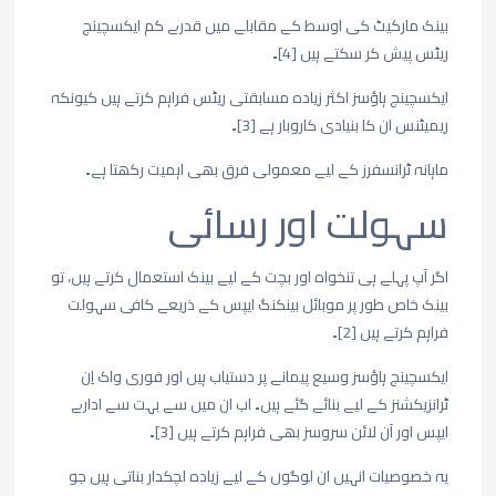
بینک
مارکیٹ
کی
اوسط
کے
مقابلے
میں
قدرے
کم
ایکسچینج
ریٹس
پیش
کر
سکتے
ہیں
[4]
۔
ایکسچینج
ہاؤسز
اکثر
زیادہ
مسابقتی
ریٹس
فراہم
کرتے
ہیں
کیونکہ
ریمیٹنس
ان
کا
بنیادی
کاروبار
ہے
[3]
۔
ماہانہ
ٹرانسفرز
کے
لیے
معمولی
فرق
بھی
اہمیت
رکھتا
ہے۔
سہولت
اور
رسائی
اگر
آپ
پہلے
ہی
تنخواہ
اور
بچت
کے
لیے
بینک
استعمال
کرتے
ہیں،
تو
بینک
خاص
طور
پر
موبائل
بینکنگ
ایپس
کے
ذریعے
کافی
سہولت
فراہم
کرتے
ہیں
[2]
۔
ایکسچینج
ہاؤسز
وسیع
پیمانے
پر
دستیاب
ہیں
اور
فوری
واک
اِن
ٹرانزیکشنز
کے
لیے
بنائے
گئے
ہیں۔
اب
ان
میں
سے
بہت
سے
ادارے
ایپس
اور
آن
لائن
سروسز
بھی
فراہم
کرتے
ہیں
[3]
۔
یہ
خصوصیات
انہیں
ان
لوگوں
کے
لیے
زیادہ
لچکدار
بناتی
ہیں
جو