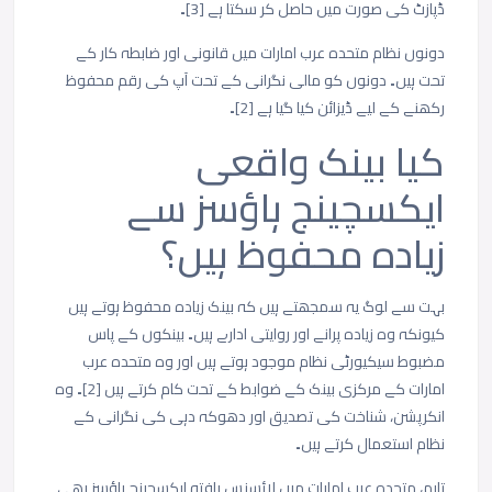
ڈپازٹ کی صورت میں حاصل کر سکتا ہے [3]۔
دونوں نظام متحدہ عرب امارات میں قانونی اور ضابطہ کار کے
تحت ہیں۔ دونوں کو مالی نگرانی کے تحت آپ کی رقم محفوظ
رکھنے کے لیے ڈیزائن کیا گیا ہے [2]۔
کیا بینک واقعی
ایکسچینج ہاؤسز سے
زیادہ محفوظ ہیں؟
بہت سے لوگ یہ سمجھتے ہیں کہ بینک زیادہ محفوظ ہوتے ہیں
کیونکہ وہ زیادہ پرانے اور روایتی ادارے ہیں۔ بینکوں کے پاس
مضبوط سیکیورٹی نظام موجود ہوتے ہیں اور وہ متحدہ عرب
امارات کے مرکزی بینک کے ضوابط کے تحت کام کرتے ہیں [2]۔ وہ
انکرپشن، شناخت کی تصدیق اور دھوکہ دہی کی نگرانی کے
نظام استعمال کرتے ہیں۔
تاہم، متحدہ عرب امارات میں لائسنس یافتہ ایکسچینج ہاؤسز بھی