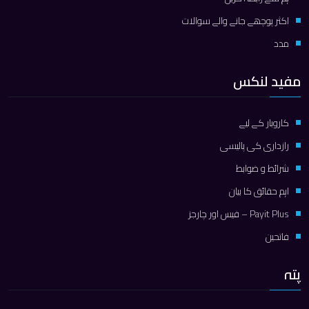
اکثر پوچھے جانے والے سوالات
مدد
مفید لنکس
کاروبار کے لیے
رازداری کی پالیسی
شرائط و ضوابط
اہم حقائق کا بیان
Payit Plus – فیس اور چارجز
فاتحین
پتہ