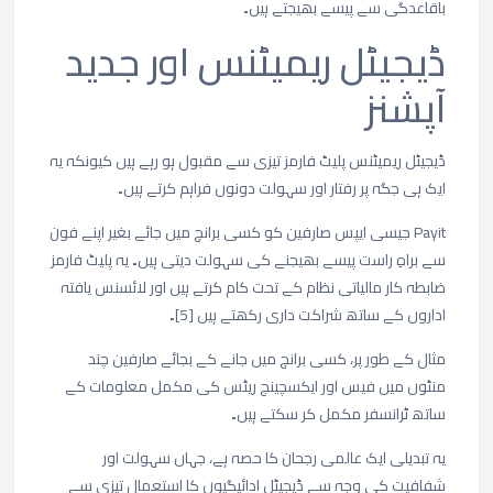
باقاعدگی
سے
پیسے
بھیجتے
ہیں۔
ڈیجیٹل
ریمیٹنس
اور
جدید
آپشنز
ڈیجیٹل
ریمیٹنس
پلیٹ
فارمز
تیزی
سے
مقبول
ہو
رہے
ہیں
کیونکہ
یہ
ایک
ہی
جگہ
پر
رفتار
اور
سہولت
دونوں
فراہم
کرتے
ہیں۔
Payit
جیسی
ایپس
صارفین
کو
کسی
برانچ
میں
جائے
بغیر
اپنے
فون
سے
براہِ
راست
پیسے
بھیجنے
کی
سہولت
دیتی
ہیں۔
یہ
پلیٹ
فارمز
ضابطہ
کار
مالیاتی
نظام
کے
تحت
کام
کرتے
ہیں
اور
لائسنس
یافتہ
اداروں
کے
ساتھ
شراکت
داری
رکھتے
ہیں
[5]
۔
مثال
کے
طور
پر،
کسی
برانچ
میں
جانے
کے
بجائے
صارفین
چند
منٹوں
میں
فیس
اور
ایکسچینج
ریٹس
کی
مکمل
معلومات
کے
ساتھ
ٹرانسفر
مکمل
کر
سکتے
ہیں۔
یہ
تبدیلی
ایک
عالمی
رجحان
کا
حصہ
ہے،
جہاں
سہولت
اور
شفافیت
کی
وجہ
سے
ڈیجیٹل
ادائیگیوں
کا
استعمال
تیزی
سے