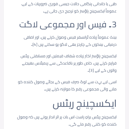
طبی
یا
خاندانی
ہنگامی
حالات
جیسی
فوری
ضروریات
کے
لیے،
عموماً
ایکسچینج
ہاؤسز
کو
ترجیح
دی
جاتی
ہے۔
3۔
فیس
اور
مجموعی
لاگت
بینک
عموماً
زیادہ
ٹرانسفر
فیس
وصول
کرتے
ہیں،
اور
اضافی
درمیانی
بینکوں
کے
چارجز
بھی
لاگو
ہو
سکتے
ہیں
[4]
۔
ایکسچینج
ہاؤسز
اکثر
زیادہ
شفاف
قیمتیں
اور
مسابقتی
ریٹس
فراہم
کرتے
ہیں،
خاص
طور
پر
باقاعدگی
سے
ریمیٹنس
بھیجنے
والوں
کے
لیے
[3]
۔
اسی
لیے
بہت
سے
لوگ
صرف
فیس
کے
بجائے
وصول
کنندہ
کو
ملنے
والی
مجموعی
رقم
کا
موازنہ
کرتے
ہیں۔
ایکسچینج
ریٹس
ایکسچینج
ریٹس
براہِ
راست
اس
بات
پر
اثر
انداز
ہوتے
ہیں
کہ
وصول
کنندہ
کو
کتنی
رقم
ملے
گی۔