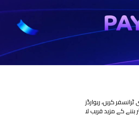
 ٹرانسفر کریں، ریوارڈز
ینیئر بننے کے مزید قریب لا