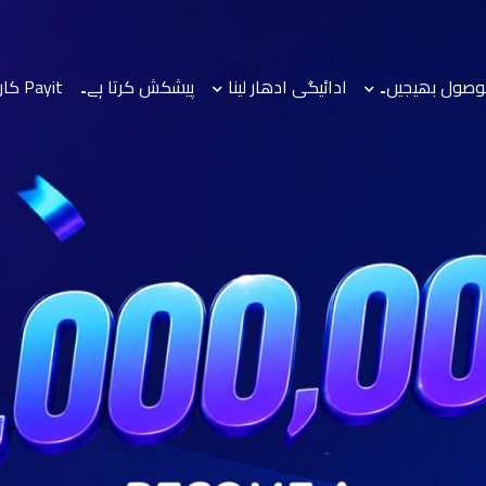
صول بھیجیں۔
ادائیگی ادھار لینا
پیشکش کرتا ہے۔
Payit کارڈز