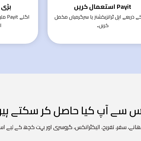
Payit استعمال کریں
بڑی 
ے ذریعے اہل ٹرانزیکشنز یا سرگرمیاں مکمل
اگلے 
کریں۔
ا
نٹس سے آپ کیا حاصل کر سکتے ہی
کھانے، سفر، تفریح، الیکٹرانکس، گروسری اور بہت کچھ کے لیے اس