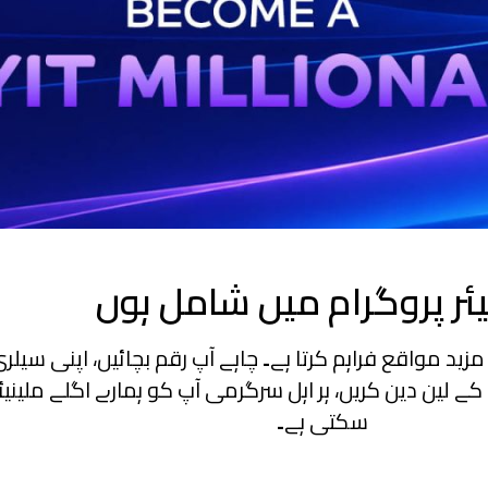
یئر پروگرام میں شامل ہوں
کے مزید مواقع فراہم کرتا ہے۔ چاہے آپ رقم بچائیں، اپنی سیلری
P کے ساتھ روزمرہ کے لین دین کریں، ہر اہل سرگرمی آپ کو ہمارے اگلے مل
سکتی ہے۔