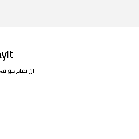
Payit ملینیئر بن
ان تمام مواقع ک