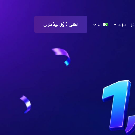
مزید
Ur
ابھی ڈاؤن لوڈ کریں