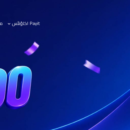
Payit اکاؤنٹس
مو