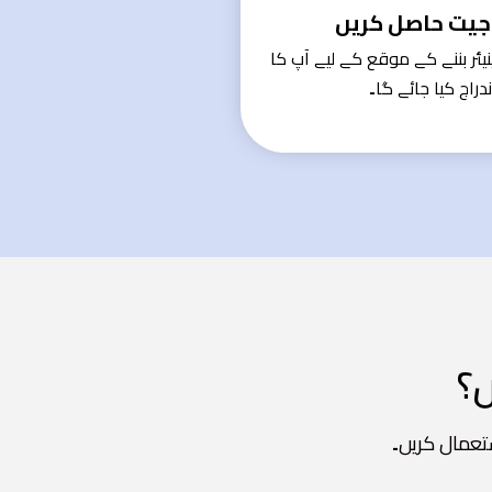
جیت حاصل کریں
Payit ملینیئر بننے کے موقع کے لیے آپ کا
ندراج کیا جائے گا۔
ں؟
تعمال کریں۔