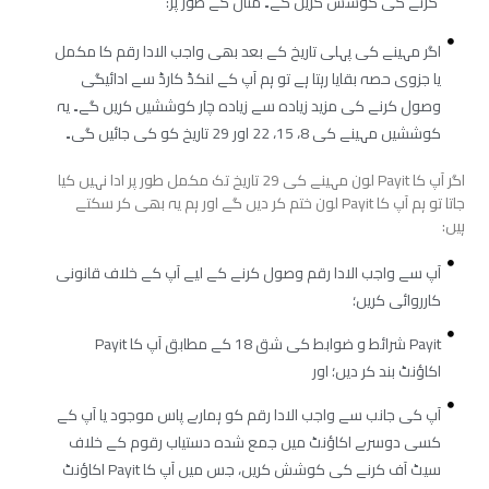
کرنے کی کوشش کریں گے۔ مثال کے طور پر:
اگر مہینے کی پہلی تاریخ کے بعد بھی واجب الادا رقم کا مکمل
یا جزوی حصہ بقایا رہتا ہے تو ہم آپ کے لنکڈ کارڈ سے ادائیگی
وصول کرنے کی مزید زیادہ سے زیادہ چار کوششیں کریں گے۔ یہ
کوششیں مہینے کی 8، 15، 22 اور 29 تاریخ کو کی جائیں گی۔
اگر آپ کا Payit لون مہینے کی 29 تاریخ تک مکمل طور پر ادا نہیں کیا
جاتا تو ہم آپ کا Payit لون ختم کر دیں گے اور ہم یہ بھی کر سکتے
ہیں:
آپ سے واجب الادا رقم وصول کرنے کے لیے آپ کے خلاف قانونی
کارروائی کریں؛
Payit شرائط و ضوابط کی شق 18 کے مطابق آپ کا Payit
اکاؤنٹ بند کر دیں؛ اور
آپ کی جانب سے واجب الادا رقم کو ہمارے پاس موجود یا آپ کے
کسی دوسرے اکاؤنٹ میں جمع شدہ دستیاب رقوم کے خلاف
سیٹ آف کرنے کی کوشش کریں، جس میں آپ کا Payit اکاؤنٹ