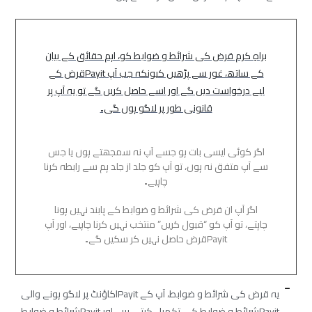
براہِ کرم قرض کی شرائط و ضوابط کو، اہم حقائق کے بیان
کے ساتھ، غور سے پڑھیں کیونکہ جب آپ Payitقرض کے
لیے درخواست دیں گے اور اسے حاصل کریں گے تو یہ آپ پر
قانونی طور پر لاگو ہوں گی۔
اگر کوئی ایسی بات ہو جسے آپ نہ سمجھتے ہوں یا جس
سے آپ متفق نہ ہوں، تو آپ کو جلد از جلد ہم سے رابطہ کرنا
چاہیے۔
اگر آپ ان قرض کی شرائط و ضوابط کے پابند نہیں ہونا
چاہتے، تو آپ کو “قبول کریں” منتخب نہیں کرنا چاہیے، اور آپ
Payitقرض حاصل نہیں کر سکیں گے۔
یہ قرض کی شرائط و ضوابط، آپ کے Payitاکاؤنٹ پر لاگو ہونے والی
Payitشرائط و ضوابط کی تکمیل کرتی ہیں، اور Payitشرائط و ضوابط