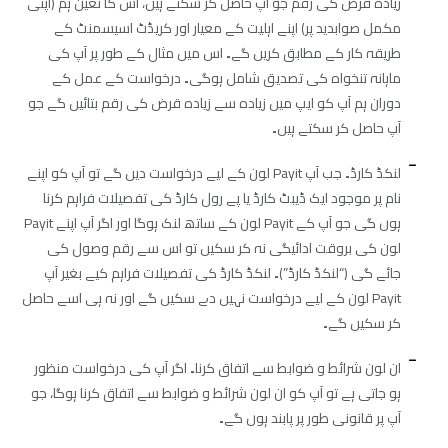
زیادہ قرض کی رقم جو آپ حاصل کر سکتے ہیں، اس کا تعین ہم (اپنی
مکمل صوابدید پر) اپنے اہلیت کے معیار اور کریڈٹ اسیسمنٹ کے
طریقہ کار کے مطابق کریں گے۔ اس میں مثال کے طور پر آپ کی
ماہانہ تنخواہ کی تصدیق شامل ہوگی۔ درخواست کے عمل کے
دوران ہم آپ کو ایپ میں زیادہ سے زیادہ قرض کی رقم بتائیں گے جو
آپ حاصل کر سکتے ہیں۔
لنکڈ کارڈ۔ جب آپ Payit لون کے لیے درخواست دیں گے تو آپ کو اپنے
نام پر موجود ایک ڈیبٹ کارڈ یا پے رول کارڈ کی تفصیلات فراہم کرنا
ہوں گی جو آپ کے Payit لون کے ساتھ لنک ہوگا اور اگر آپ اپنے Payit
لون کی بروقت ادائیگی نہ کر سکیں تو اس سے رقم وصول کی
جائے گی (“لنکڈ کارڈ”)۔ لنکڈ کارڈ کی تفصیلات فراہم کیے بغیر آپ
Payit لون کے لیے درخواست نہیں دے سکیں گے اور نہ ہی اسے حاصل
کر سکیں گے۔
ان لون شرائط و ضوابط سے اتفاق کرنا۔ اگر آپ کی درخواست منظور
ہو جاتی ہے تو آپ کو ان لون شرائط و ضوابط سے اتفاق کرنا ہوگا، جو
آپ پر قانونی طور پر پابند ہوں گے۔