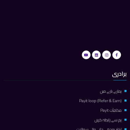
برادری
ہمارے بارے میں
Payit loop (Refer & Earn)
مكافآت Payit
ہم سے رابطہ کریں
اکثر پوچھے جانے والے سوالات