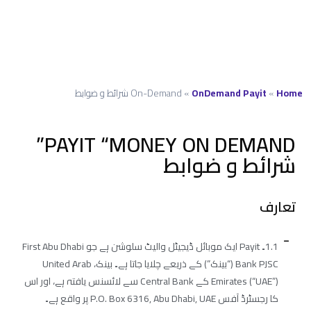
Home
»
OnDemand Payit
»
On-Demand شرائط و ضوابط
PAYIT “MONEY ON DEMAND”
شرائط و ضوابط
تعارف
1.1۔ Payit ایک موبائل ڈیجیٹل والیٹ سلوشن ہے جو First Abu Dhabi
Bank PJSC (“بینک”) کے ذریعے چلایا جاتا ہے۔ بینک، United Arab
Emirates (“UAE”) کے Central Bank سے لائسنس یافتہ ہے، اور اس
کا رجسٹرڈ آفس P.O. Box 6316, Abu Dhabi, UAE پر واقع ہے۔