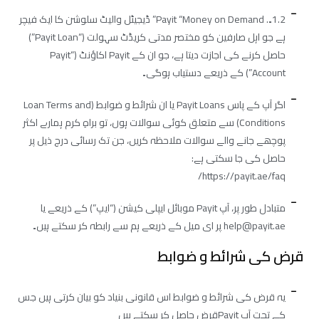
1.2۔. Payit “Money on Demand” ڈیجیٹل والیٹ سلوشن کا ایک فیچر
ہے جو اہل صارفین کو مختصر مدتی کریڈٹ سہولت (“Payit Loan”)
حاصل کرنے کی اجازت دیتا ہے، جو ان کے Payit اکاؤنٹ (“Payit
Account”) کے ذریعے دستیاب ہوگی۔
اگر آپ کے پاس Payit Loans یا ان شرائط و ضوابط (Loan Terms and
Conditions) سے متعلق کوئی سوالات ہوں، تو براہِ کرم ہمارے اکثر
پوچھے جانے والے سوالات ملاحظہ کریں، جن تک رسائی درج ذیل پر
حاصل کی جا سکتی ہے:
https://payit.ae/faq/
متبادل طور پر، آپ Payit موبائل ایپلی کیشن (“ایپ”) کے ذریعے یا
help@payit.ae پر ای میل کے ذریعے ہم سے رابطہ کر سکتے ہیں۔
قرض کی شرائط و ضوابط
یہ قرض کی شرائط و ضوابط اس قانونی بنیاد کو بیان کرتی ہیں جس
کے تحت آپ Payitقرض حاصل کر سکتے ہیں