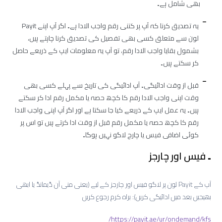
بھی شامل ہے۔
یہ تصدیق کرنا کہ آپ پر کتنی رقم واجب الادا ہے۔ اگر آپ اپنے Payit
لون سے متعلق کسی بھی تفصیل کی تصدیق کرنا چاہتے ہیں،
بشمول بقایا واجب الادا رقم، تو آپ یہ معلومات ایپ کے ذریعے حاصل
کر سکتے ہیں۔
قبل از وقت ادائیگی۔ آپ ادائیگی کی تاریخ سے پہلے کسی بھی
وقت اپنی واجب الادا رقم کا کچھ حصہ یا مکمل رقم ادا کر سکتے
ہیں۔ یہ عمل ایپ کے ذریعے کیا جا سکتا ہے اور اگر آپ اپنی واجب الادا
رقم کا کچھ حصہ یا مکمل رقم قبل از وقت ادا کرتے ہیں تو اس پر
کوئی اضافی فیس یا چارج لاگو نہیں ہوگا۔
۔ فیس اور چارجز
آپ کے Payit لون پر لاگو فیس اور چارجز کے لیے (یعنی منی آن ڈیمانڈ یا ابھی
بھیجیں بعد میں ادائیگی کریں): براہ کرم رجوع کریں
https://payit.ae/ur/ondemand/kfs/