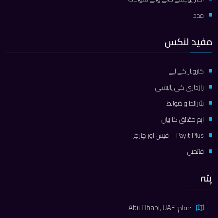
مدد
مفید لنکس
کاروبار کے لیے
رازداری کی پالیسی
شرائط و ضوابط
اہم حقائق کا بیان
Payit Plus – فیس اور چارجز
فاتحین
پتہ
مقام: Abu Dhabi, UAE