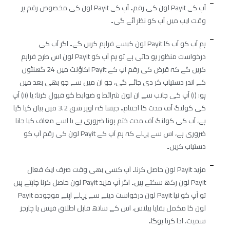
آپ کے Payit لون کی رقم۔ آپ کے Payit لون کی مخصوص رقم ہر
وقت ایپ میں آپ کو نظر آئے گی۔
ہم آپ کو آپ کا Payit لون کیسے فراہم کریں گے۔ اگر آپ کی
درخواست منظور ہو جاتی ہے تو ہم آپ کو Payit لون اس طرح فراہم
کریں گے کہ قرض کی رقم آپ کے Payit اکاؤنٹ میں 24 گھنٹوں
کے اندر دستیاب کر دی جائے گی، جو ان میں سے جو بھی بعد میں
ہو: (i) آپ کی جانب سے ان لون شرائط و ضوابط کو قبول کرنا؛ یا (ii) آپ
کی کولنگ آف مدت کا اختتام۔ جیسا کہ اوپر شق 3.2 میں بیان کیا گیا
ہے، آپ کی کولنگ آف مدت ختم ہونا ضروری ہے یا اسے معاف کیا جانا
ضروری ہے، اس سے پہلے کہ ہم آپ کے Payit لون کی رقم آپ کو
دستیاب کریں۔
مزید Payit لون حاصل کرنا۔ آپ کسی بھی وقت صرف ایک فعال
Payit لون رکھ سکتے ہیں۔ اگر آپ مزید Payit لون حاصل کرنا چاہتے ہیں
تو آپ کو نیا Payit لون درخواست دینے سے پہلے اپنے موجودہ Payit
لون کا مکمل بقایا بیلنس، اس کے ساتھ قابل اطلاق فیس یا چارجز
سمیت، ادا کرنا ہوگا۔