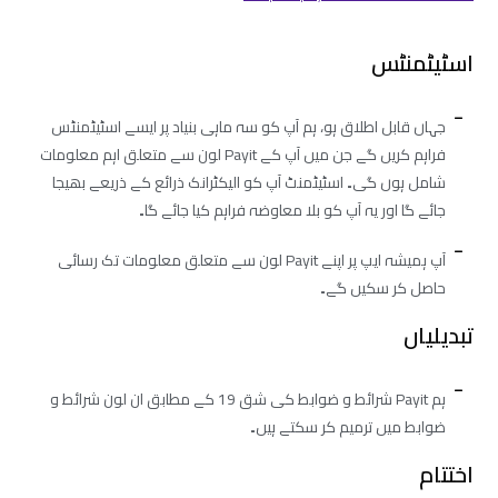
اسٹیٹمنٹس
جہاں قابل اطلاق ہو، ہم آپ کو سہ ماہی بنیاد پر ایسے اسٹیٹمنٹس
فراہم کریں گے جن میں آپ کے Payit لون سے متعلق اہم معلومات
شامل ہوں گی۔ اسٹیٹمنٹ آپ کو الیکٹرانک ذرائع کے ذریعے بھیجا
جائے گا اور یہ آپ کو بلا معاوضہ فراہم کیا جائے گا۔
آپ ہمیشہ ایپ پر اپنے Payit لون سے متعلق معلومات تک رسائی
حاصل کر سکیں گے۔
تبدیلیاں
ہم Payit شرائط و ضوابط کی شق 19 کے مطابق ان لون شرائط و
ضوابط میں ترمیم کر سکتے ہیں۔
اختتام