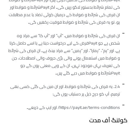
کی تمام شرائط بدستور لاگو رہیں گی۔ اگر Payitشرائط و ضوابط اور
ان قرض کی شرائط و ضوابط کے درمیان کوئی تضاد یا عدم مطابقت
ہو، تو یہ قرض کی شرائط و ضوابط فوقیت رکھیں گی۔
ان قرض کی شرائط و ضوابط میں، “آپ” اور “آپ کا” سے مراد وہ
شخص ہے جو Payitقرض کے لیے درخواست دیتا ہے یا اسے حاصل کرتا
ہے، اور “ہم”، “ہمارا”، اور “ہمیں” سے مراد بینک ہے۔ ان قرض کی شرائط
و ضوابط میں استعمال ہونے والی بڑی حروف والی اصطلاحات، جن
کی تعریف یہاں موجود نہیں، ان کے وہی معنی ہوں گے جو
Payitشرائط و ضوابط میں دیے گئے ہیں۔
2.4. یہ قرض کی شرائط و ضوابط، اور ان میں کی گئی کسی بھی
ترمیم، آپ کو درج ذیل پر دستیاب ہوں گی:
https://payit.ae/terms-conditions/ اور ایپ کے ذریعے۔
کولنگ آف مدت