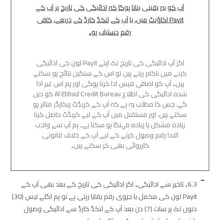
آپ
کو
یہ
یقینی
بنانا
ہوگا
کہ
ادائیگی
کی
تاریخ
پر
آپ
کے
Payit
اکاؤنٹ
میں،
یا
آپ
کے
لنکڈ
کارڈ
کے
ذریعے،
کافی
رقم
دستیاب
ہو۔
اگر آپ ادائیگی کی تاریخ تک اپنے Payit لون کی ادائیگی
کرنے میں ناکام رہتے ہیں تو اس کے سنگین نتائج ہو سکتے
ہیں۔ آپ کو اضافی فیس ادا کرنا ہوگی اور ہم اس غیر ادا
شدہ ادائیگی کی اطلاع Al Etihad Credit Bureau کو دیں
گے، جس کا مطلب یہ ہے کہ آپ کے کریڈٹ ریکارڈز متاثر ہو
سکتے ہیں، اور مستقبل میں آپ کے لیے کریڈٹ حاصل کرنا
زیادہ مشکل یا زیادہ مہنگا ہو سکتا ہے۔ ہم آپ سے واجب
الادا رقم وصول کرنے کے لیے آپ کے خلاف قانونی
کارروائی بھی کر سکتے ہیں۔
6.3۔ تاخیر سے ادائیگی۔ اگر ادائیگی کی تاریخ کے بعد بھی آپ کے
Payit لون کی مکمل یا جزوی رقم بقایا رہتی ہے تو ہم اگلے تیس (30)
دنوں تک ہر سات (7) دن بعد آپ کے لنکڈ کارڈ سے ادائیگی وصول