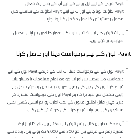
Payit قرض کے لیے اہل ہونے کے لیے آپ کے پاس ایک فعال
Payitاکاؤنٹ ہونا چاہیے اور آپ نے اپنے Payit اکاؤنٹ کے سلسلے میں
مکمل رجسٹریشن کا عمل مکمل کیا ہونا چاہیے۔
پے اٹ قرض کے لیے اضافی اہلیت کے معیار کا تعین ہم اپنی مکمل
صوابدید پر کرتے ہیں۔
Payit لون کے لیے درخواست دینا اور حاصل کرنا
Payit لون کے لیے درخواست دینا۔ آپ ایپ کے ذریعے Payit لون کے لیے
درخواست دے سکتے ہیں اور آپ کو وہ تمام معلومات یا دستاویزات
فراہم کرنا ہوں گی جن کی ہمیں ضرورت ہو۔ ہمیں یہ حق حاصل ہے
(اپنی مکمل صوابدید پر) کہ ہم Payit لون کی درخواست مسترد کر
دیں۔ جہاں قابل اطلاق قانون کے تحت اجازت ہو، ہم ایسی کسی بھی
مستردی کی وجوہات فراہم کرنے کی کوشش کریں گے۔
آپ ممکنہ طور پر کتنی رقم قرض لے سکتے ہیں۔ Payit لونز ایک
مقررہ رقم کے قرضے ہیں جو 300 سے 4,000 تک ہوتے ہیں۔ زیادہ سے