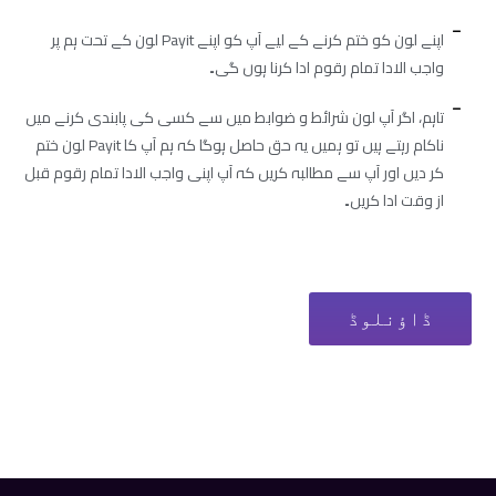
اپنے لون کو ختم کرنے کے لیے آپ کو اپنے Payit لون کے تحت ہم پر
واجب الادا تمام رقوم ادا کرنا ہوں گی۔
تاہم، اگر آپ لون شرائط و ضوابط میں سے کسی کی پابندی کرنے میں
ناکام رہتے ہیں تو ہمیں یہ حق حاصل ہوگا کہ ہم آپ کا Payit لون ختم
کر دیں اور آپ سے مطالبہ کریں کہ آپ اپنی واجب الادا تمام رقوم قبل
از وقت ادا کریں۔
ڈاؤنلوڈ